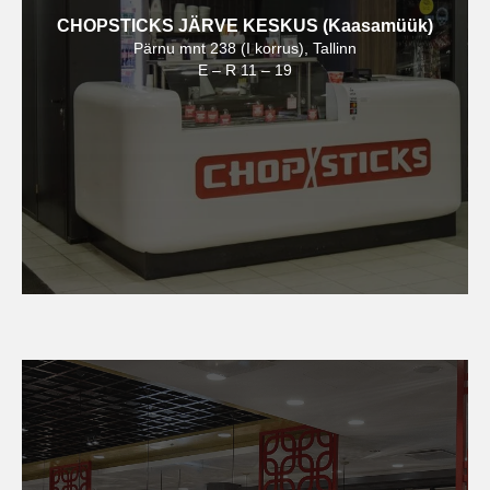
CHOPSTICKS JÄRVE KESKUS (Kaasamüük)
Pärnu mnt 238 (I korrus), Tallinn
E – R 11 – 19