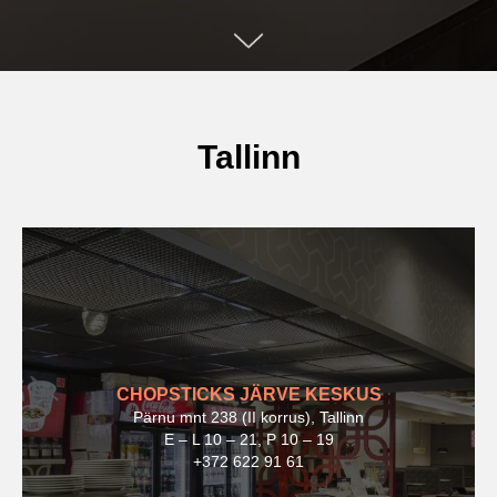
Tallinn
CHOPSTICKS JÄRVE KESKUS
Pärnu mnt 238 (II korrus), Tallinn
E – L 10 – 21, P 10 – 19
+372 622 91 61